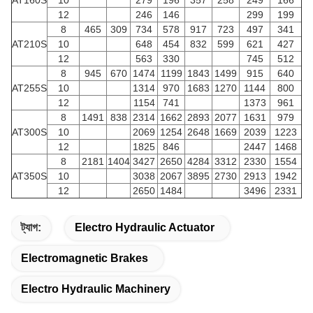
AT160S
10
279
196
357
258
249
166
12
246
146
299
199
8
465
309
734
578
917
723
497
341
AT210S
10
648
454
832
599
621
427
12
563
330
745
512
8
945
670
1474
1199
1843
1499
915
640
AT255S
10
1314
970
1683
1270
1144
800
12
1154
741
1373
961
8
1491
838
2314
1662
2893
2077
1631
979
AT300S
10
2069
1254
2648
1669
2039
1223
12
1825
846
2447
1468
8
2181
1404
3427
2650
4284
3312
2330
1554
AT350S
10
3038
2067
3895
2730
2913
1942
12
2650
1484
3496
2331
ট্যাগ:
Electro Hydraulic Actuator
Electromagnetic Brakes
Electro Hydraulic Machinery