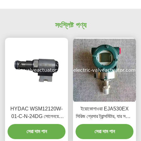
সংশ্লিষ্ট পণ্য
HYDAC WSM12120W-
ইয়োকোগাওয়া EJA530EX
01-C-N-24DG সোলেনয়েড
সিরিজ প্রেসার ট্রান্সমিটার, যার সর্বোচ্চ
ডিরেকশনাল ভালভ ৩৫0 বার ওয়ার্কিং
কার্যকরী চাপ 4 MPa, 4~20mA
প্রেসার ২৪V DC পাওয়ার সাপ্লাই
সেরা দাম পান
আউটপুট সংকেত, এবং 10.5~30
সেরা দাম পান
এবং ২০ L/min সর্বোচ্চ ফ্লো রেট
VDC পাওয়ার সাপ্লাই