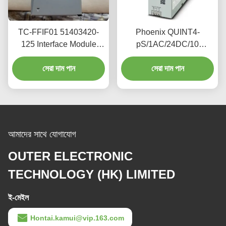
TC-FFIF01 51403420-
Phoenix QUINT4-
125 Interface Module
pS/1AC/24DC/10
Fieldbus 45 AMP / 3.3
2904601 single-phase
VDC 1.1 AMP / 5.1 VDC
সেরা দাম পান
power module, 24V DC
সেরা দাম পান
stable output, 10W
আমাদের সাথে যোগাযোগ
OUTER ELECTRONIC
TECHNOLOGY (HK) LIMITED
ই-মেইল
Hontai.kamui@vip.163.com