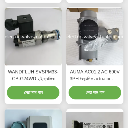
সহ
WANDFLUH SVSPM33-
AUMA AC01.2 AC 690V
CB-G24WD হাইড্রোলিক
3PH বৈদ্যুতিক actuator - উচ্চ
সোলেনয়েড ভালভ কোর – টেকসই
দক্ষতা তিন ফেজ বৈদ্যুতিক ড্রাইভ
আসল প্রতিস্থাপন অংশ
সেরা দাম পান
সিস্টেম, IP68 সুরক্ষা স্তর
সেরা দাম পান