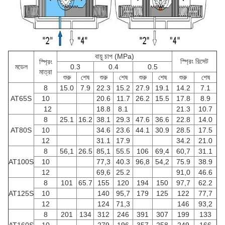
বায়ু চাপ (MPa)
স্প্রিং রিসেট
স্প্রিং
মডেল
0.3
0.4
0.5
মাত্রা
শুরু
শেষ
শুরু
শেষ
শুরু
শেষ
শুরু
শেষ
8
15.0
7.9
22.3
15.2
27.9
19.1
14.2
7.1
AT65S
10
20.6
11.7
26.2
15.5
17.8
8.9
12
18.8
8.1
21.3
10.7
8
25.1
16.2
38.1
29.3
47.6
36.6
22.8
14.0
AT80S
10
34.6
23.6
44.1
30.9
28.5
17.5
12
31.1
17.9
34.2
21.0
8
56,1
26.5
85,1
55.5
106
69,4
60,7
31.1
AT100S
10
77,3
40.3
96,8
54,2
75.9
38.9
12
69,6
25.2
91,0
46.6
8
101
65.7
155
120
194
150
97,7
62.2
AT125S
10
140
95,7
179
125
122
77,7
12
124
71,3
146
93,2
8
201
134
312
246
391
307
199
133