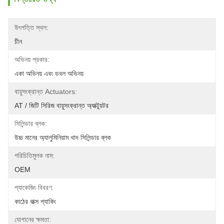
উৎপত্তি স্থল:
চীন
অভিনয় প্রকার:
একা অভিনয় এবং ডবল অভিনয়
বায়ুসংক্রান্ত Actuators:
AT / জিটি সিরিজ বায়ুসংক্রান্ত অ্যাক্টুয়টর
সিলিন্ডার ব্লক:
উচ্চ মানের অ্যালুমিনিয়াম খাদ সিলিন্ডার ব্লক
পরিচিতিমুলক নাম:
OEM
প্যাকেজিং বিবরণ:
কাঠের বাক্স প্যাকিং
যোগানের ক্ষমতা: