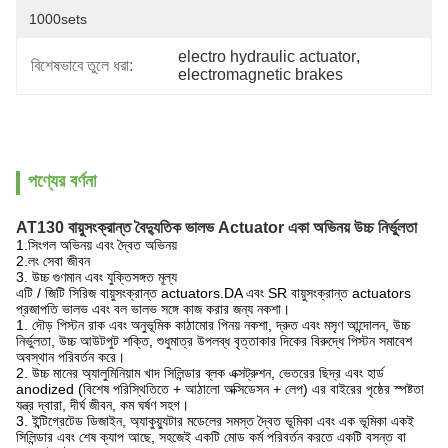
1000sets
electro hydraulic actuator
, 
বিশেষভাবে তুলে ধরা:
electromagnetic brakes
পণ্যের বর্ণনা
AT130 বায়ুসংক্রান্ত বৈদ্যুতিক ভালভ Actuator একা অভিনয় উচ্চ নির্ভুলতা
1.সিংগল অভিনয় এবং দ্বৈত অভিনয়
2.লং সেবা জীবন
3. উচ্চ গুণমান এবং যুক্তিসঙ্গত মূল্য
এটি / জিটি সিরিজ বায়ুসংক্রান্ত actuators.DA এবং SR বায়ুসংক্রান্ত actuators
প্রজাপতি ভালভ এবং বল ভালভ সঙ্গে কাজ করার জন্য নকশা।
1. দৌড় পিস্টন রাক এবং অনুভূমিক কাঠামোর পিনয় নকশা, দ্রুত এবং মসৃণ আন্দোলন, উচ্চ
নির্ভুলতা, উচ্চ আউটপুট শক্তি, শুধুমাত্র উপলব্ধ বৃত্তাকার দিকের বিরুদ্ধে পিস্টন সমাবেশ
অবস্থান পরিবর্তন করে।
2. উচ্চ মানের অ্যালুমিনিয়াম খাদ সিলিন্ডার ব্লক এক্সট্রুশন, ভেতরের ছিদ্র এবং হার্ড
anodized (বিশেষ পরিস্থিতিতে + আঠালো অক্সিডেসন + লেপ) এর বাইরের পৃষ্ঠের স্পষ্টতা
যন্ত্র দ্বারা, দীর্ঘ জীবন, কম ঘর্ষণ সহগ।
3. ইন্টিগ্রেটেড ডিজাইন, অ্যাকুয়্যুটার মডেলের সমস্ত দ্বৈত ভূমিকা এবং এক ভূমিকা একই
সিলিন্ডার এবং শেষ ক্যাপ আছে, সহজেই একটি মোড কর্ম পরিবর্তন করতে একটি বসন্ত বা