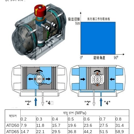
বায়ু চাপ (MPa)
মডেল
0.2
0.3
0.4
0.5
0.6
0.7
0.8
ATD50
7.9
11.8
15.7
19.6
23.6
27.5
31.4
ATD65
14.7
22.1
29.5
36.8
44,2
51.5
58,9