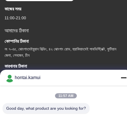
কাজের সময়
11:00-21:00
আমাদের ঠিকানা
কোম্পানির ঠিকানা
নং ৭-এ৫, ঝোংগাংবেইয়ুয়ান বিল্ডিং, ৪২ ঝোংগাং রোড, হুয়াকিয়াংবেই সাবডিস্ট্রিক্ট, ফুটিয়ান
জেলা, শেনজেন, চীন
কারখানার ঠিকানা
hontai.kamui
টেলিফোন
86-755-82861683
11:57 AM
Good day, what product are you looking for?
চীন ভালো মানের বৈদ্যুতিক ভালভ Actuator সরবরাহকারী.কপিরাইট © -2026 OUTER