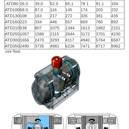
ATD80
26,0
39,0
52.0
65,1
78.1
91,1
104
ATD100
58.0
87,0
116
145
174
203
232
ATD130
108
163
217
272
326
381
435
ATD160
223
334
446
557
669
780
892
ATD210
538
807
1075
1344
1613
1882
2151
ATD255
1057
1586
2115
2644
3172
3701
4230
ATD300
1656
2470
3293
4117
4940
5764
6587
ATD350
2490
3735
4981
6226
7471
8717
9962
একক ক্রিয়া: