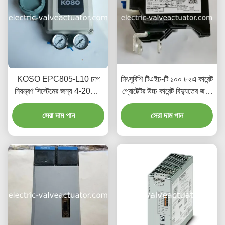
KOSO EPC805-L10 চাপ
মিৎসুবিশি টিএইচ-টি ১০০ ৮২এ কারেন্ট
নিয়ন্ত্রণ সিস্টেমের জন্য 4-20mA
প্রোটেক্টর উচ্চ কারেন্ট বিদ্যুতের জন্য
ইনপুট সহ পজিশনার
উপযুক্ত
সেরা দাম পান
সেরা দাম পান