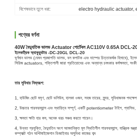
বিশেষভাবে তুলে ধরা:
electro hydraulic actuator
, 
পণ্যের বর্ণনা
40W বৈদ্যুতিক ভালভ Actuator পোর্টেবল AC110V 0.65A DCL-2
ইলেকট্রিক অ্যাকুয়্যুটার -DC-20GL DCL-20
ঘূর্ণমান ভালভ (যেমন প্রজাপতি ভালভ, বল কপাটক এবং দাম্পের চিত্তাকর্ষক হিসাবে), ইলে
সিরিজ actuators, শক্তিশালী জারা প্রতিরোধের এবং অন্যান্য চমৎকার কর্মক্ষমতা, সংকীর্
তার সুবিধার নিম্নরূপ:
1, হাউজিং ছোট মসৃণ, ছোট ভলিউম, হালকা ওজন, সহজ তারের, সুন্দর, সুবিধাজনক পদক্ষেপ 
2, উচ্চতর পারফরম্যান্স এবং স্থায়িত্ব সম্পূর্ণ, একটি potentiometer টাইপ, প্যাসিভ,
3, ক্ষমতা ক্ষতি হার কম, অনেক খরচ সঞ্চয় করতে পারেন।
4, উন্নত প্রযুক্তি, বৈদ্যুতিন অংশ আমদানিকৃত মূল স্থিতিশীল পারফরম্যান্স, যান্ত্রিক য
কম্প্যাক্ট গঠন অপ্টিমাইজেশান ডিজাইনার অসুবিধা কাজের শব্দ