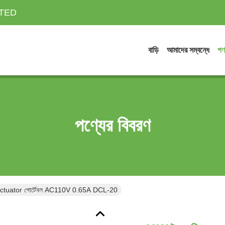
ITED
বাড়ি
আমাদের সম্বন্ধে
পণ
পণ্যের বিবরণ
 Actuator পোর্টেবল AC110V 0.65A DCL-20