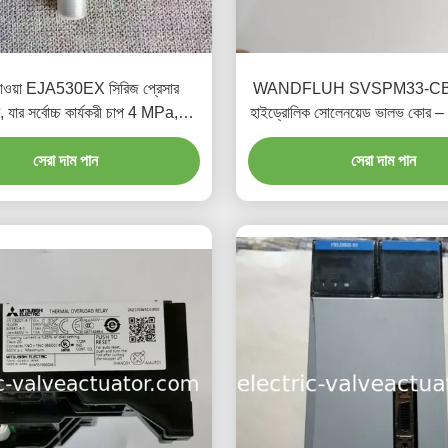
াওয়া EJA530EX সিরিজ প্রেসার
WANDFLUH SVSPM33-C
টার, যার সর্বোচ্চ কার্যকরী চাপ 4 MPa,
হাইড্রোলিক সোলেনয়েড ভালভ কোর 
আউটপুট সংকেত, এবং 10.5~30
প্রতিস্থাপন অংশ
VDC পাওয়ার সাপ্লাই
সেরা দাম পান
সেরা দাম পান