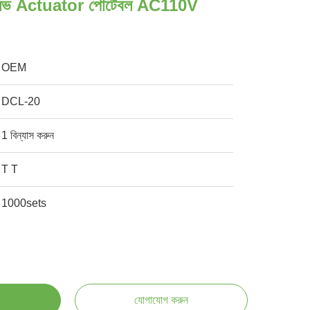
ালভ Actuator পোর্টেবল AC110V
OEM
DCL-20
1 বিন্যাস করুন
T T
1000sets
যোগাযোগ করুন