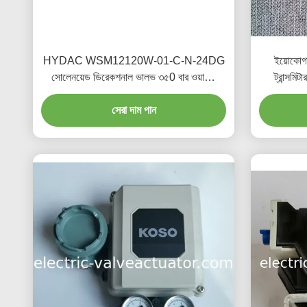
HYDAC WSM12120W-01-C-N-24DG
ইয়োকোগ
সোলেনয়েড ডিরেকশনাল ভালভ ৩৫0 বার ওয়ার্কিং
ট্রান্সমি
প্রেসার ২৪V DC পাওয়ার সাপ্লাই এবং ২০ L/min
4~20mA 
সর্বোচ্চ ফ্লো রেট সহ
সেরা দাম পান