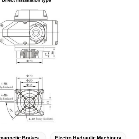
omagnetic Brakes
Electro Hydraulic Machinery