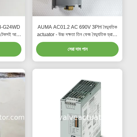
B-G24WD
AUMA AC01.2 AC 690V 3PH বৈদ্যুতিক
– টেকসই আসল
actuator - উচ্চ দক্ষতা তিন ফেজ বৈদ্যুতিক ড্রাইভ
সিস্টেম, IP68 সুরক্ষা স্তর
সেরা দাম পান