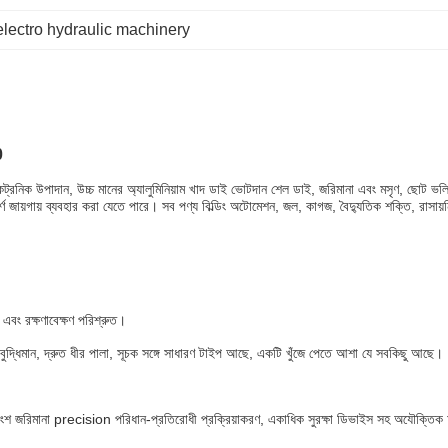
electro hydraulic machinery
0
কট্রনিক উপাদান, উচ্চ মানের অ্যালুমিনিয়াম খাদ ডাই ভোটদান শেল ডাই, জরিমানা এবং মসৃণ, ছোট ভল
ণ জায়গায় ব্যবহার করা যেতে পারে।
সব পণ্য বিল্ডিং অটোমেশন, জল, কাগজ, বৈদ্যুতিক শক্তি, রাসায়ন
এবং রক্ষণাবেক্ষণ পরিশ্রুত।
 বুদ্ধিমান, দ্রুত ধীর পালা, সূচক সঙ্গে সাধারণ টাইপ আছে, একটি খুঁজে পেতে আশা যে সবকিছু আছে।
ন্ত্রাংশ জরিমানা precision পরিধান-প্রতিরোধী প্রক্রিয়াকরণ, একাধিক সুরক্ষা ডিভাইস সহ অযৌক্তিক 