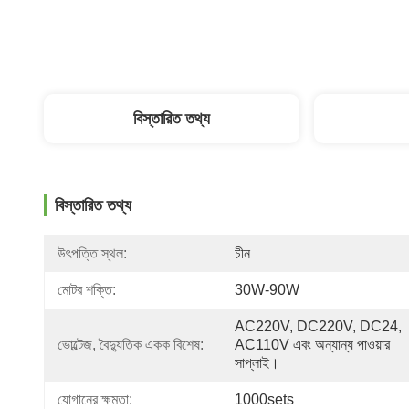
বিস্তারিত তথ্য
বিস্তারিত তথ্য
উৎপত্তি স্থল:
চীন
মোটর শক্তি:
30W-90W
AC220V, DC220V, DC24, 
ভোল্টেজ, বৈদ্যুতিক একক বিশেষ:
AC110V এবং অন্যান্য পাওয়ার 
সাপ্লাই।
যোগানের ক্ষমতা:
1000sets