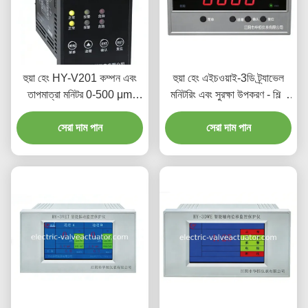
হুয়া হেং HY-V201 কম্পন এবং
হুয়া হেং এইচওয়াই-3ডি ট্র্যাভেল
তাপমাত্রা মনিটর 0-500 μm
মনিটরিং এবং সুরক্ষা উপকরণ - শিল্প
বিস্তৃতি 4-20mA বর্তমান আউটপুট
সরঞ্জাম স্থানচ্যুতি পর্যবেক্ষণ এবং
এবং শিল্প ব্যবহারের জন্য LED
সেরা দাম পান
সেরা দাম পান
সীমা সুরক্ষা
ডিসপ্লে