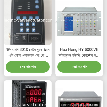
ইটন এমপি 3010 মোটর সুরক্ষা রিলে
Hua Heng HY-6000VE
এসি মোটর ওভারলোড এবং ফেজ
ভাইব্রেশন মনিটরিং প্রোটেক্টর ডুয়াল
সুরক্ষার জন্য উচ্চ কার্যকারিতা মডিউল
চ্যানেল ইন্ডাস্ট্রিয়াল
সেরা দাম পান
সেরা দাম পান