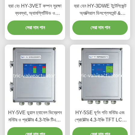
হুয়া হেং HY-3VET কম্পন সুরক্ষা
হুয়া হেন HY-3DWE ইন্টেলিজেন্ট
ব্যবস্থা, অ্যামপ্লিটিউড ও
অ্যাক্সিয়াল ডিসপ্লেসমেন্ট &
ইনটেনসিটি মনিটরিং সহ
ডিফারেনশিয়াল এক্সপেনশন মনিটর
সেরা দাম পান
সেরা দাম পান
HY-5VE ডুয়াল চ্যানেল ভিব্রেশন
HY-5SE ঘূর্ণন গতি মনিটর এবং
মনিটর ও প্রটেক্টর 4.3-ইঞ্চি টিএফটি
প্রোটেক্টর 4.3-ইঞ্চি TFT LCD
এলসিডি টাচস্ক্রিন এবং আইপি 56
টাচ স্ক্রিন RS485 কমিউনিকেশন
ওয়াটারপ্রুফ কেস সহ টারবাইনগুলির
সেরা দাম পান
এবং IP56 জলরোধী কেসিং সহ
সেরা দাম পান