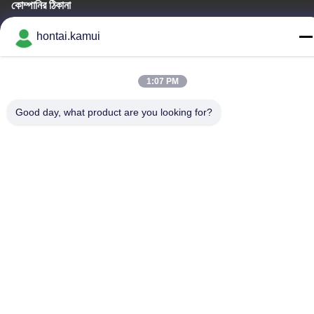
কোম্পানির ঠিকানা
নং ৭-এ৫, ঝোংগাংবেইয়ুয়ান বিল্ডিং, ৪২ ঝোংগাং রোড, হুয়াকিয়াংবেই সাবডিস্ট্রিক্ট, ফুটিয়ান
hontai.kamui
জেলা, শেনজেন, চীন
কারখানার ঠিকানা
1:07 PM
টেলিফোন
Good day, what product are you looking for?
86-755-82861683
চীন ভালো মানের বৈদ্যুতিক ভালভ Actuator সরবরাহকারী.কপিরাইট © -2026 OUTER
ELECTRONIC TECHNOLOGY (HK) LIMITED . সব সত্ত্বসংরক্ষিত
গোপনীয়তা নীতি
|
সাইট ম্যাপ