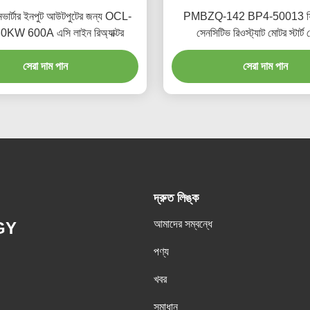
ভার্টার ইনপুট আউটপুটের জন্য OCL-
PMBZQ-142 BP4-50013 ফ্রিক
KW 600A এসি লাইন রিঅ্যাক্টর
সেনসিটিভ রিওস্ট্যাট মোটর স্টার্ট 
সেরা দাম পান
সেরা দাম পান
দ্রুত লিঙ্ক
আমাদের সম্বন্ধে
GY
পণ্য
খবর
সমাধান