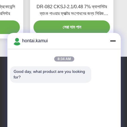
োয়েন্সি
DR-082 CKSJ-2.1/0.48 7% ক্যাপাসিটর
রেসিস্টর
ব্যাংক পাওয়ার ফ্যাক্টর সংশোধনের জন্য সিরিজ
রিঅ্যাক্টর
সেরা দাম পান
hontai.kamui
8:34 AM
Good day, what product are you looking 
for?
আমাদের ঠিকানা
কোম্পানির ঠিকানা
নং ৭-এ৫, ঝোংগাংবেইয়ুয়ান বিল্ডিং, ৪২ ঝোংগাং রোড, হুয়াকিয়াংবেই
সাবডিস্ট্রিক্ট, ফুটিয়ান জেলা, শেনজেন, চীন
কারখানার ঠিকানা