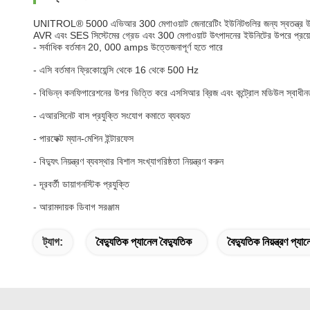
UNITROL® 5000 এভিআর 300 মেগাওয়াট জেনারেটিং ইউনিটগুলির জন্য স্বতন্ত্র উত্
AVR এবং SES সিস্টেমের গ্রেড এবং 300 মেগাওয়াট উৎপাদনের ইউনিটের উপরে প্রয়
- সর্বাধিক বর্তমান 20, 000 amps উত্তেজনাপূর্ণ হতে পারে
- এসি বর্তমান ফ্রিকোয়েন্সি থেকে 16 থেকে 500 Hz
- বিভিন্ন কনফিগারেশনের উপর ভিত্তি করে এসসিআর ব্রিজ এবং কন্ট্রোল মডিউল স্বাধীনত
- এআরসিনেট বাস প্রযুক্তি সংযোগ কমাতে ব্যবহৃত
- পারফেক্ট ম্যান-মেশিন ইন্টারফেস
- বিদ্যুৎ নিয়ন্ত্রণ ব্যবস্থার বিশাল সংখ্যাগরিষ্ঠতা নিয়ন্ত্রণ করুন
- দূরবর্তী ডায়াগনস্টিক প্রযুক্তি
- আরামদায়ক ডিবাগ সরঞ্জাম
ট্যাগ:
বৈদ্যুতিক প্যানেল বৈদ্যুতিক
বৈদ্যুতিক নিয়ন্ত্রণ প্যা