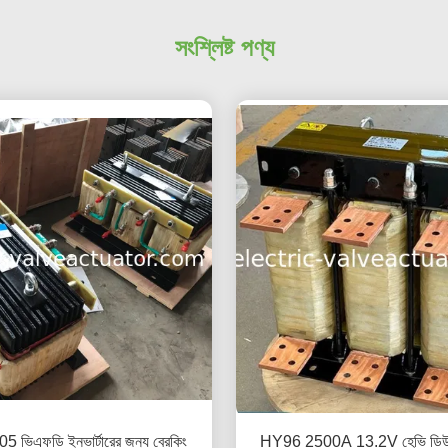
সংশ্লিষ্ট পণ্য
ভিএফডি ইনভার্টারের জন্য ব্রেকিং
HY96 2500A 13.2V হেভি ডিউ