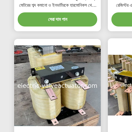
মোটরের শব্দ কমানো ও ইনভার্টারকে হারমোনিকস থেকে
রেজিস্টর এ
রক্ষা করুন | ৩৮০V/৬৬০V
সেরা দাম পান