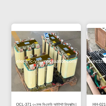
OCL-371 ৩-ফেজ ভিএফডি আউটপুট রিঅ্যাক্টর |
HH-02105 