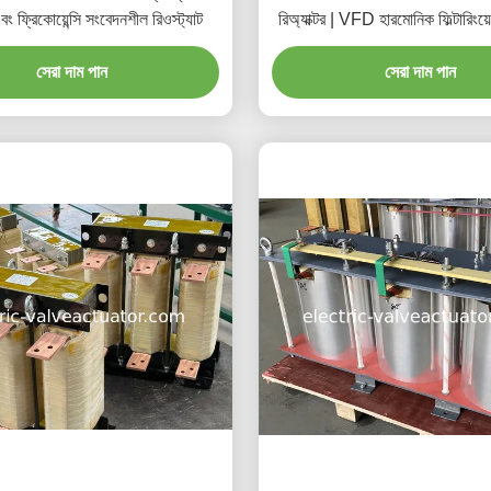
বং ফ্রিকোয়েন্সি সংবেদনশীল রিওস্ট্যাট
রিঅ্যাক্টর | VFD হারমোনিক ফিল্টারিংয
কপার ফয়েল ওয়াইন্ডিং
সেরা দাম পান
সেরা দাম পান