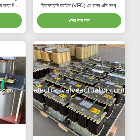
়ের জন্য পিওর
ফ্রিকোয়েন্সি ড্রাইভ (VFD) এর জন্য এসি ইনপুট
রিঅ্যাক্টর
সেরা দাম পান