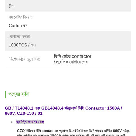
চীন
প্যাকেজিং বিবরণ:
Carton বক্স
যোগানের ক্ষমতা:
1000PCS / মাস
ডিসি মোটর contactor
, 
বিশেষভাবে তুলে ধরা:
বৈদ্যুতিক যোগাযোগের
পণ্যের বর্ণনা
GB / T14048.1 এবং GB14048.4 স্ট্যান্ডার্ড ডিসি Contactor 1500A /
660V, CZ0-150 / 01
অ্যাপ্লিকেশনের রেঞ্জ
CZO সিরিজের ডিসি contactor প্রধানত রিমোট তৈরি এবং ডিসি পাওয়ার ভলিউম 660V পর্যন্ত
কাজ ভোল্টেজ আপ ভাঙ্গা এবং 1500A পর্যন্ত কাজ বর্তমান রেট রেট জন্য এটি ব্যবহৃত হয়, এটি