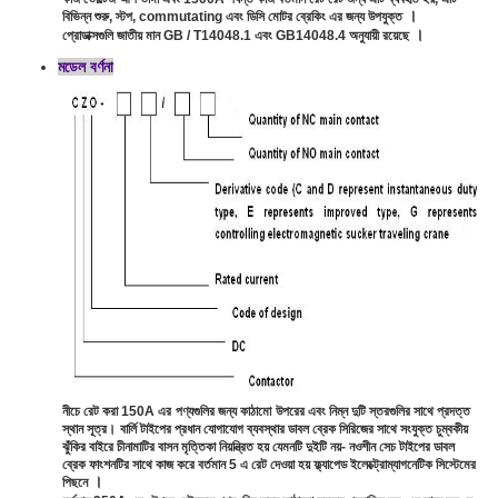
।
বিভিন্ন শুরু, স্টপ, commutating এবং ডিসি মোটর ব্রেকিং এর জন্য উপযুক্ত
।
প্রোডাক্সগুলি জাতীয় মান GB / T14048.1 এবং GB14048.4 অনুযায়ী রয়েছে
মডেল বর্ণনা
নীচে রেট করা 150A এর
পণ্যগুলির জন্য কাঠামো
উপরের এবং নিম্ন দুটি স্তরগুলির সাথে প্রদত্ত
স্থান সূত্র।
বার্লি টাইপের প্রধান যোগাযোগ ব্যবস্থার ডাবল ব্রেক সিরিজের সাথে সংযুক্ত চুম্বকীয়
ঝুঁকির বাইরে চীনামাটির বাসন মৃত্তিকা নিয়ন্ত্রিত হয় যেমনটি দুইটি নয়- নওশীন সেচ টাইপের ডাবল
ব্রেক ফাংশনটির সাথে কাজ করে বর্তমান 5 এ রেট দেওয়া হয় ফ্ল্যাপেড ইলেক্ট্রোম্যাগনেটিক সিস্টেমের
।
পিছনে