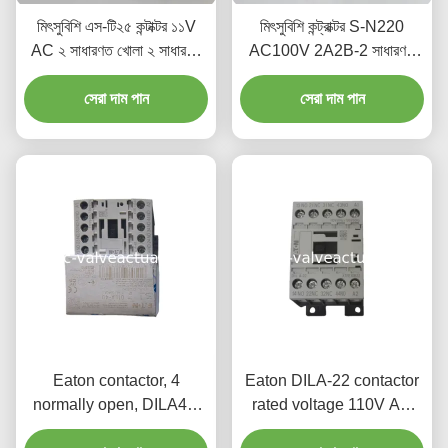
মিৎসুবিশি এস-টি২৫ কন্টাক্টর ১১V
মিৎসুবিশি কন্ট্রাক্টর S-N220
AC ২ সাধারণত খোলা ২ সাধারণত
AC100V 2A2B-2 সাধারণত
বন্ধ ২A2B প্রকার
খোলা 2 সাধারণত বন্ধ যোগাযোগ
সেরা দাম পান
সেরা দাম পান
Eaton contactor, 4
Eaton DILA-22 contactor
normally open, DILA40,
rated voltage 110V AC
coil: 110VAC
electrical switch