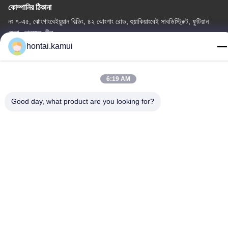
কোম্পানির ঠিকানা
নং ৭-এ৫, ঝোংগাংবেইয়ুয়ান বিল্ডিং, ৪২ ঝোংগাং রোড, হুয়াকিয়াংবেই সাবডিস্ট্রিক্ট, ফুটিয়ান
জেলা, শেনজেন, চীন
hontai.kamui
কারখানার ঠিকানা
টেলিফোন
6:19 AM
86-755-82861683
Good day, what product are you looking for?
চীন ভালো মানের বৈদ্যুতিক ভালভ Actuator সরবরাহকারী.কপিরাইট © -2026 OUTER
ELECTRONIC TECHNOLOGY (HK) LIMITED . সব সত্ত্বসংরক্ষিত
গোপনীয়তা নীতি
|
সাইট ম্যাপ