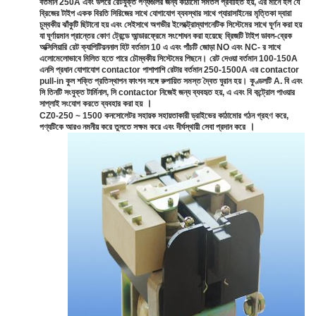
বর্তমান 250A এবং উপরে রেটযুক্ত পণ্যগুলির জন্য কাঠামো সমতল প্রবাহিত হয়, এর মানে হল যে
ব্রিজের টাইপ একক বিরতি সিরিজের সাথে যোগাযোগ ব্যবস্থার সাথে প্যারাসাইনের মৃত্তিকা দ্বারা
চুম্বকীয় ঝাঁকুটি ছিটানো হয় এবং সেইসাথে অগভীর ইলেক্ট্রোম্যাগনেটিক সিস্টেমের সাথে ঘূর্ণন করা হয়
যা ঘূর্ণায়মান প্রান্তের কোণ ট্রেন্ডে আন্ডারফ্রেমে সংশোধন করা হয়েছে
ব্রিজটি টাইপ ডাবল-ব্রেক
অক্সিলিয়ারি রেট ক্যাপিটিয়ননাল হিট বর্তমান 10 এ এবং পাঁচটি জোড়া NO এবং NC- র সাথে
এলোমেলোভাবে মিলিত হতে পারে চৌম্বকীয় সিস্টেমের পিছনে।
রেট দেওয়া বর্তমান 100-150A
এনসি প্রধান যোগাযোগ contactor পাশাপাশি রেটার বর্তমান 250-1500A এর contactor
pull-in কুল শক্তি প্রতিস্থাপন ফাংশন সঙ্গে রুপায়িত সমস্ত দ্বৈত ঘুরান হয়।
কুণ্ডলটি A. বি এবং
সি তিনটি সংযুক্ত টার্মিনাল, সি contactor নিজেই জন্য ব্যবহৃত হয়, এ এবং বি কন্ট্রোল পাওয়ার
।
সাপ্লাই সংযোগ করতে ব্যবহার করা হয়
CZ0-250 ~ 1500 কনসোলেটর সহায়ক সহায়তাকারী ড্রাইভের কাঠামোর গঠন গ্রহণ করে,
।
পণ্যটিকে আরও নমনীয় করে তুলতে সক্ষম করে এবং দীর্ঘস্থায়ী সেবা প্রদান করে