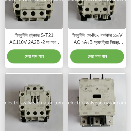
মিৎসুবিশি কন্ট্রাক্টর S-T21
মিৎসুবিশি এস-টি৫০ কনটাক্টর ১১০V
AC110V 2A2B -2 সাধারণত
AC ২A২B স্বয়ংক্রিয় নিয়ন্ত্রণ
খোলা 2 সাধারণত বন্ধ যোগাযোগ
ব্যবস্থার জন্য উপযুক্ত
সেরা দাম পান
সেরা দাম পান