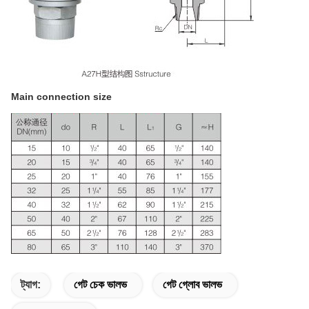
Main connection size
ট্যাগ:
গেট চেক ভালভ
গেট গ্লোব ভালভ