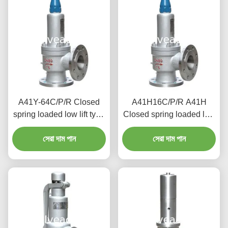
A41Y-64C/P/R Closed
A41H16C/P/R A41H
spring loaded low lift type
Closed spring loaded low
safety valve（A41Y）
lift type safety valve,
suitable for working
সেরা দাম পান
suitable for equipment
সেরা দাম পান
temperature 300degree
and pipeline
C.