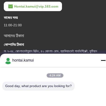
Hontai.kamui@vip.163.com
কাজের সময়
11:00-21:00
আমাদের ঠিকানা
কোম্পানির ঠিকানা
নং ৭-এ৫, ঝোংগাংবেইয়ুয়ান বিল্ডিং, ৪২ ঝোংগাং রোড, হুয়াকিয়াংবেই সাবডিস্ট্রিক্ট, ফুটিয়ান
জেলা, শেনজেন, চীন
hontai.kamui
কারখানার ঠিকানা
4:24 AM
টেলিফোন
86-755-82861683
Good day, what product are you looking for?