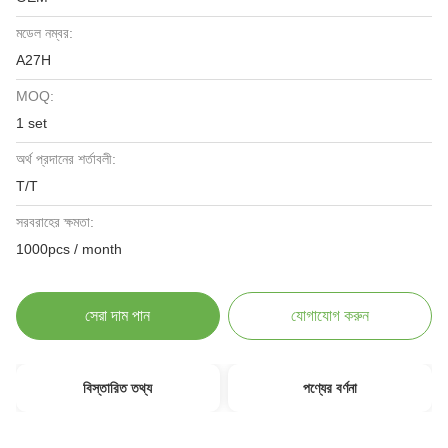
মডেল নম্বর:
A27H
MOQ:
1 set
অর্থ প্রদানের শর্তাবলী:
T/T
সরবরাহের ক্ষমতা:
1000pcs / month
সেরা দাম পান
যোগাযোগ করুন
বিস্তারিত তথ্য
পণ্যের বর্ণনা