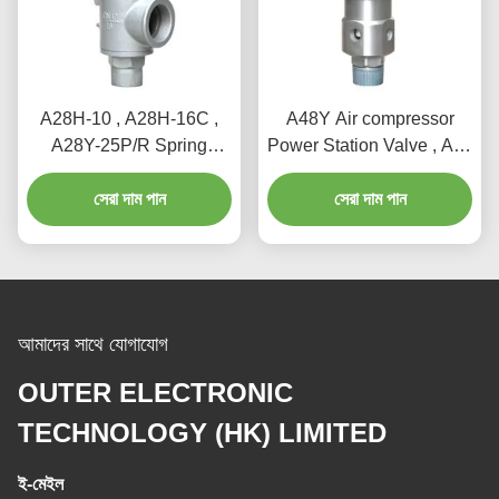
A28H-10 , A28H-16C ,
A48Y Air compressor
A28Y-25P/R Spring
Power Station Valve , AQ-
loaded full lift safety valve
20 air compressor safety
witha lever（A28H）
সেরা দাম পান
সেরা দাম পান
valve
আমাদের সাথে যোগাযোগ
OUTER ELECTRONIC
TECHNOLOGY (HK) LIMITED
ই-মেইল