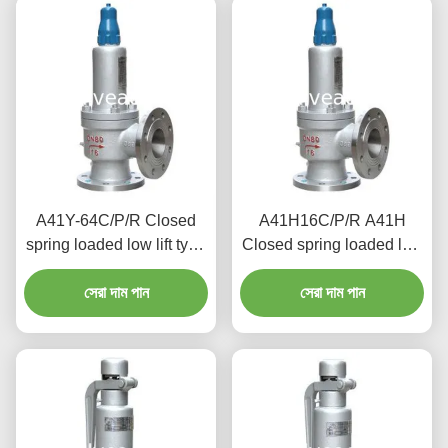
A41Y-64C/P/R Closed
A41H16C/P/R A41H
spring loaded low lift type
Closed spring loaded low
safety valve（A41Y）
lift type safety valve,
suitable for working
সেরা দাম পান
suitable for equipment
সেরা দাম পান
temperature 300degree
and pipeline
C.