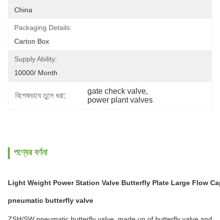
China
Packaging Details:
Carton Box
Supply Ability:
10000/ Month
gate check valve
, 
বিশেষভাবে তুলে ধরা:
power plant valves
পণ্যের বর্ণনা
Light Weight Power Station Valve Butterfly Plate Large Flow Ca
pneumatic butterfly valve
ZSH/SW pneumatic butterfly valve, made up of butterfly valve and