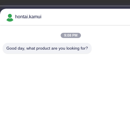
চীন ভালো মানের বৈদ্যুতিক ভালভ Actuator সরবরাহকারী.কপিরাইট © -2026 OUTER
hontai.kamui
ELECTRONIC TECHNOLOGY (HK) LIMITED . সব সত্ত্বসংরক্ষিত
গোপনীয়তা নীতি
|
সাইট ম্যাপ
9:08 PM
Good day, what product are you looking for?