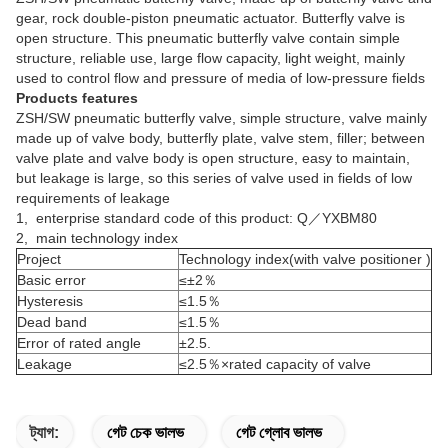
gear, rock double-piston pneumatic actuator. Butterfly valve is
open structure. This pneumatic butterfly valve contain simple
structure, reliable use, large flow capacity, light weight, mainly
used to control flow and pressure of media of low-pressure fields
Products features
ZSH/SW pneumatic butterfly valve, simple structure, valve mainly
made up of valve body, butterfly plate, valve stem, filler; between
valve plate and valve body is open structure, easy to maintain,
but leakage is large, so this series of valve used in fields of low
requirements of leakage
1, enterprise standard code of this product: Q／YXBM80
2, main technology index
Project
Technology index(with valve positioner )
Basic error
≤±2％
Hysteresis
≤1.5％
Dead band
≤1.5％
Error of rated angle
±2.5.
Leakage
≤2.5％×rated capacity of valve
ট্যাগ:
গেট চেক ভালভ
গেট গ্লোব ভালভ