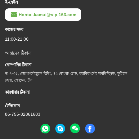
ই-মেইল
Hontai.kamui@vip.163.com
কাজের সময়
11:00-21:00
আমাদের ঠিকানা
কোম্পানির ঠিকানা
নং ৭-এ৫, ঝোংগাংবেইয়ুয়ান বিল্ডিং, ৪২ ঝোংগাং রোড, হুয়াকিয়াংবেই সাবডিস্ট্রিক্ট, ফুটিয়ান
জেলা, শেনজেন, চীন
কারখানার ঠিকানা
টেলিফোন
86-755-82861683