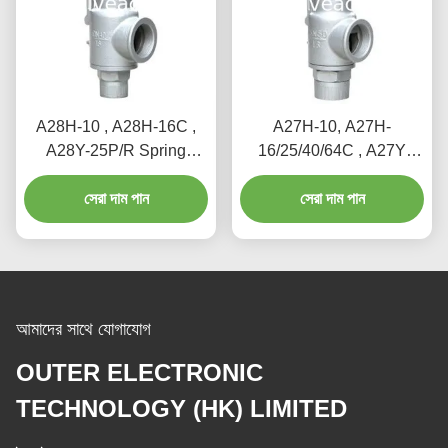
A28H-10 , A28H-16C ,
A27H-10, A27H-
A28Y-25P/R Spring
16/25/40/64C , A27Y
loaded full lift safety valve
Spring loaded low lift
witha lever（A28H）
সেরা দাম পান
safety valve for
সেরা দাম পান
equipment and piping
আমাদের সাথে যোগাযোগ
OUTER ELECTRONIC
TECHNOLOGY (HK) LIMITED