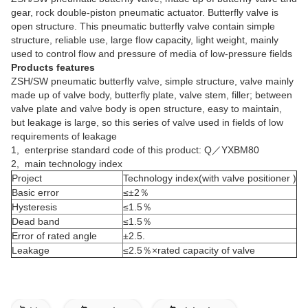
gear, rock double-piston pneumatic actuator. Butterfly valve is
open structure. This pneumatic butterfly valve contain simple
structure, reliable use, large flow capacity, light weight, mainly
used to control flow and pressure of media of low-pressure fields
Products features
ZSH/SW pneumatic butterfly valve, simple structure, valve mainly
made up of valve body, butterfly plate, valve stem, filler; between
valve plate and valve body is open structure, easy to maintain,
but leakage is large, so this series of valve used in fields of low
requirements of leakage
1, enterprise standard code of this product: Q／YXBM80
2, main technology index
Project
Technology index(with valve positioner )
Basic error
≤±2％
Hysteresis
≤1.5％
Dead band
≤1.5％
Error of rated angle
±2.5.
Leakage
≤2.5％×rated capacity of valve