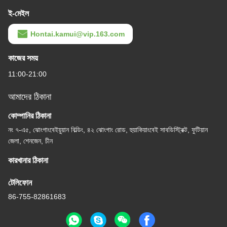
ই-মেইল
Hontai.kamui@vip.163.com
কাজের সময়
11:00-21:00
আমাদের ঠিকানা
কোম্পানির ঠিকানা
নং ৭-এ৫, ঝোংগাংবেইয়ুয়ান বিল্ডিং, ৪২ ঝোংগাং রোড, হুয়াকিয়াংবেই সাবডিস্ট্রিক্ট, ফুটিয়ান
জেলা, শেনজেন, চীন
কারখানার ঠিকানা
টেলিফোন
86-755-82861683