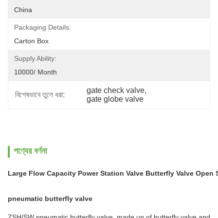
China
Packaging Details:
Carton Box
Supply Ability:
10000/ Month
gate check valve
, 
বিশেষভাবে তুলে ধরা:
gate globe valve
পণ্যের বর্ণনা
Large Flow Capacity Power Station Valve Butterfly Valve Open 
pneumatic butterfly valve
ZSH/SW pneumatic butterfly valve, made up of butterfly valve and