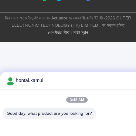
চীন ভালো মানের বৈদ্যুতিক ভালভ Actuator সরবরাহকারী.কপিরাইট © -2026 OUTER
ELECTRONIC TECHNOLOGY (HK) LIMITED . সব সত্ত্বসংরক্ষিত
গোপনীয়তা নীতি
|
সাইট ম্যাপ
hontai.kamui
3:48 AM
Good day, what product are you looking for?