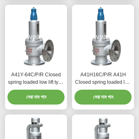
A41Y-64C/P/R Closed
A41H16C/P/R A41H
spring loaded low lift type
Closed spring loaded low
safety valve（A41Y）
lift type safety valve,
suitable for working
সেরা দাম পান
suitable for equipment
সেরা দাম পান
temperature 300degree
and pipeline
C.