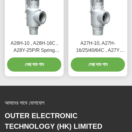
A28H-10 , A28H-16C ,
A27H-10, A27H-
A28Y-25P/R Spring
16/25/40/64C , A27Y
loaded full lift safety valve
Spring loaded low lift
witha lever（A28H）
সেরা দাম পান
safety valve for
সেরা দাম পান
equipment and piping
আমাদের সাথে যোগাযোগ
OUTER ELECTRONIC
TECHNOLOGY (HK) LIMITED