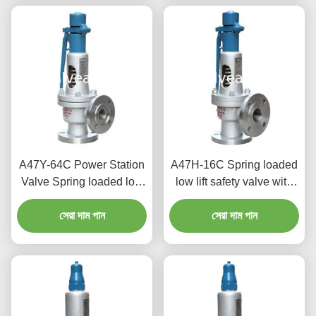
A47Y-64C Power Station
A47H-16C Spring loaded
Valve Spring loaded low
low lift safety valve with
lift safety valve with a
alever（A47H）suitable
সেরা দাম পান
lever
for equipment and piping
সেরা দাম পান
for steam , air