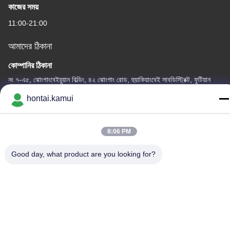
কাজের সময়
11:00-21:00
আমাদের ঠিকানা
কোম্পানির ঠিকানা
নং ৭-এ৫, ঝোংগাংবেইয়ুয়ান বিল্ডিং, ৪২ ঝোংগাং রোড, হুয়াকিয়াংবেই সাবডিস্ট্রিক্ট, ফুটিয়ান
জেলা, শেনজেন, চীন
hontai.kamui
কারখানার ঠিকানা
8:06 PM
টেলিফোন
86-755-82861683
Good day, what product are you looking for?
চীন ভালো মানের বৈদ্যুতিক ভালভ Actuator সরবরাহকারী.কপিরাইট © -2026 OUTER
ELECTRONIC TECHNOLOGY (HK) LIMITED . সব সত্ত্বসংরক্ষিত