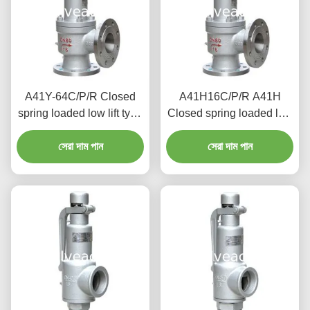
A41Y-64C/P/R Closed
A41H16C/P/R A41H
spring loaded low lift type
Closed spring loaded low
safety valve（A41Y）
lift type safety valve,
suitable for working
সেরা দাম পান
suitable for equipment
সেরা দাম পান
temperature 300degree
and pipeline
C.