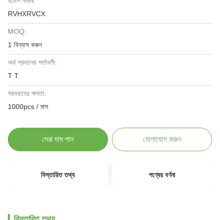
মডেল নম্বর:
RVHXRVCX
MOQ:
1 বিন্যাস করুন
অর্থ প্রদানের শর্তাবলী:
T T
সরবরাহের ক্ষমতা:
1000pcs / মাস
সেরা দাম পান
যোগাযোগ করুন
বিস্তারিত তথ্য
পণ্যের বর্ণনা
বিস্তারিত তথ্য