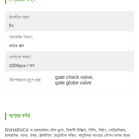
উৎপত্তি স্থল:
চীন
প্যাকেজিং বিবরণ:
কাঠের বাক্স
যোগানের ক্ষমতা:
1000pcs / মাস
gate check valve
, 
বিশেষভাবে তুলে ধরা:
gate globe valve
পণ্যের বর্ণনা
RVHXRVCX অ ক্রমবর্ধমান স্টেম
ধুলো, নিকাশী চিকিত্সা, শিপিং, নির্মাণ, পেট্রোলিয়াম,
রাসায়নিক, খাদ্য, ঔষধ, টেক্সটাইল, বৈদ্যুতিক শক্তি, ধাতুবিদ্যা
পাওয়ার স্টেশন ভালভ
মধ্যে