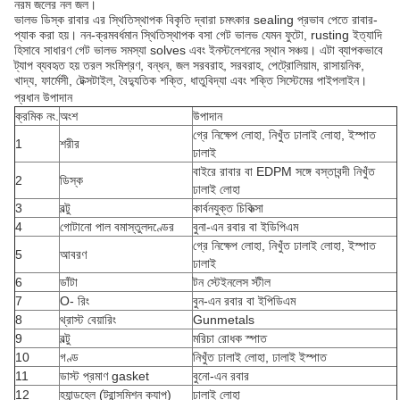
নরম জলের নল জল।
ভালভ ডিস্ক রাবার এর স্থিতিস্থাপক বিকৃতি দ্বারা চমৎকার sealing প্রভাব পেতে রাবার-
প্যাক করা হয়। নন-ক্রমবর্ধমান স্থিতিস্থাপক বসা গেট ভালভ যেমন ফুটো, rusting ইত্যাদি
হিসাবে সাধারণ গেট ভালভ সমস্যা solves এবং ইনস্টলেশনের স্থান সঞ্চয়। এটা ব্যাপকভাবে
ট্যাপ ব্যবহৃত হয় তরল সংমিশ্রণ, বন্ধন, জল সরবরাহ, সরবরাহ, পেট্রোলিয়াম, রাসায়নিক,
খাদ্য, ফার্মেসী, টেক্সটাইল, বৈদ্যুতিক শক্তি, ধাতুবিদ্যা এবং শক্তি সিস্টেমের পাইপলাইন।
প্রধান উপাদান
ক্রমিক নং.
অংশ
উপাদান
গ্রে নিক্ষেপ লোহা, নিখুঁত ঢালাই লোহা, ইস্পাত
1
শরীর
ঢালাই
বাইরে রাবার বা EDPM সঙ্গে বস্তাবন্দী নিখুঁত
2
ডিস্ক
ঢালাই লোহা
3
বল্টু
কার্বনযুক্ত চিকিত্সা
4
গোটানো পাল বমাস্তুলদণ্ডের
বুনা-এন রবার বা ইডিপিএম
গ্রে নিক্ষেপ লোহা, নিখুঁত ঢালাই লোহা, ইস্পাত
5
আবরণ
ঢালাই
6
ডাঁটা
টন স্টেইনলেস স্টীল
7
O- রিং
বুন-এন রবার বা ইপিডিএম
8
থ্রাস্ট বেয়ারিং
Gunmetals
9
বল্টু
মরিচা রোধক স্পাত
10
গণ্ড
নিখুঁত ঢালাই লোহা, ঢালাই ইস্পাত
11
ডাস্ট প্রমাণ gasket
বুনো-এন রবার
12
হ্যান্ডহেল (ট্রান্সমিশন ক্যাপ)
ঢালাই লোহা