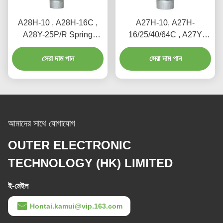
A28H-10 , A28H-16C ,
A27H-10, A27H-
A28Y-25P/R Spring
16/25/40/64C , A27Y
loaded full lift safety valve
Spring loaded low lift
witha lever（A28H）
সেরা দাম পান
safety valve for
সেরা দাম পান
equipment and piping
আমাদের সাথে যোগাযোগ
OUTER ELECTRONIC
TECHNOLOGY (HK) LIMITED
ই-মেইল
Hontai.kamui@vip.163.com