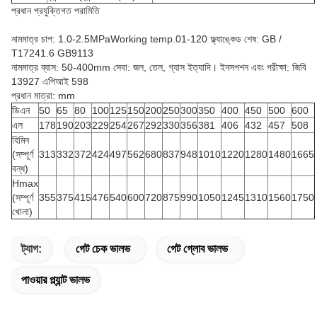
প্রধান প্রযুক্তিগত পরামিতি
নামমাত্র চাপ: 1.0-2.5MPaWorking temp.01-120 ফ্ল্যাঙ্কেড শেষ: GB /
T17241.6 GB9113
নামমাত্র ব্যাস: 50-400mm সেবা: জল, তেল, গ্যাস ইত্যাদি। ইনসপশন এবং পরীক্ষা: জিবি
13927 এপিআই 598
প্রধান মাত্রা: mm
ডিএন
50
65
80
100
125
150
200
250
300
350
400
450
500
600
এল
178
190
203
229
254
267
292
330
356
381
406
432
457
508
হিমিন
(সম্পূর্ণ
313
332
372
424
497
562
680
837
948
1010
1220
1280
1480
1665
বন্ধ)
Hmax
(সম্পূর্ণ
355
375
415
476
540
600
720
875
990
1050
1245
1310
1560
1750
খোলা)
ট্যাগ:
গেট চেক ভালভ
গেট গ্লোব ভালভ
পাওয়ার প্ল্যান্ট ভালভ