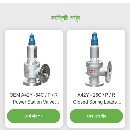
সংশ্লিষ্ট পণ্য
OEM A42Y -64C / P / R
A42Y - 16C / P / R
Power Station Valve
Closed Spring Loaded
Working Temperature
Power Station Valve / Full
সেরা দাম পান
300℃
Lift Type Safety Valve
সেরা দাম পান