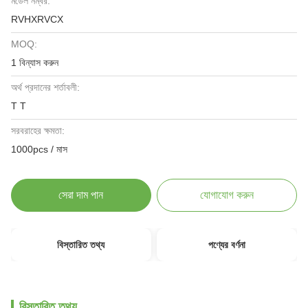
মডেল নম্বর:
RVHXRVCX
MOQ:
1 বিন্যাস করুন
অর্থ প্রদানের শর্তাবলী:
T T
সরবরাহের ক্ষমতা:
1000pcs / মাস
সেরা দাম পান
যোগাযোগ করুন
বিস্তারিত তথ্য
পণ্যের বর্ণনা
বিস্তারিত তথ্য