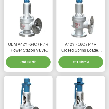
OEM A42Y -64C / P / R
A42Y - 16C / P / R
Power Station Valve
Closed Spring Loaded
Working Temperature
Power Station Valve / Full
সেরা দাম পান
300℃
Lift Type Safety Valve
সেরা দাম পান