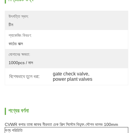
উৎপত্তি স্থল:
চীন
প্যাকেজিং বিবরণ:
কাঠের বাক্স
যোগানের ক্ষমতা:
1000pcs / মাস
gate check valve
, 
বিশেষভাবে তুলে ধরা:
power plant valves
পণ্যের বর্ণনা
CVWR কপার তামা জাফর নীরবতা চেক শিল্প সিস্টেম বিদ্যুৎ স্টেশন ভালভ 100mm
পণ্য পরিচিতি