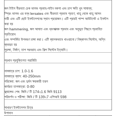
জল টাইপ নীরবতা চেক ভালভ প্রবাহ-লাইন নকশা এবং চাপ ক্ষতি খুব সামান্য;
স্প্রিং ভালভ এর বন্ধ lersates এবং নীরবতা প্রভাব গ্রহণ; ধাতু থেকে ধাতু আসন
দায়ী এবং এটি ছোট ইনস্টলেশনের স্থান প্রয়োজন। এটি প্রায়ই পাম্প আউটলেট এ ইনস্টল
করা হয়
জল hammering, জল আঘাত এবং ধ্বংসাত্মক প্রভাব এবং অনুভূত পিছনে প্রবাহিত
প্রতিরোধ
এবং সম্পর্কিত উপকরণ রক্ষা করা। এটি ব্যাপকভাবে খাওয়ানো / নিষ্কাশন সিস্টেম, অগ্নি
ব্যবহৃত হয়
সুরক্ষা, নির্মাণ, তাপ সরবরাহ এবং শিল্প সিস্টেম ইত্যাদি।
প্রধান প্রযুক্তিগত পরামিতি
নামমাত্র চাপ: 1.0-1.6
নামমাত্র ব্যাস: 40-250mm
পরিষেবা: জল এবং দুর্বল ক্ষয়কারী তরল
কার্যরত তাপমাত্রা: 0-80
ফ্ল্যাঙ্গেড শেষ: জিবি / টি 174২1.6 জিবি 9113
পরিদর্শন ও পরীক্ষা: জিবি / টি 139২7 এপিআই 598
সাধারণ ইনস্টলেশন চিত্র
উপাদান