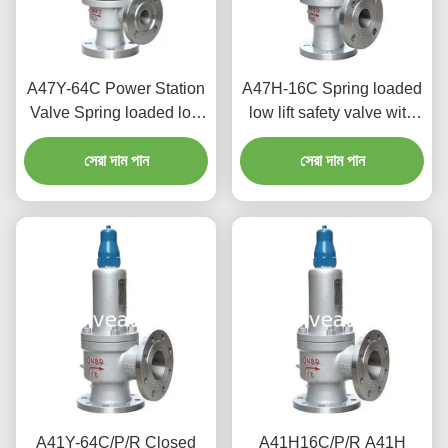
A47Y-64C Power Station
A47H-16C Spring loaded
Valve Spring loaded low
low lift safety valve with
lift safety valve with a
alever（A47H）suitable
সেরা দাম পান
lever
for equipment and piping
সেরা দাম পান
for steam , air
A41Y-64C/P/R Closed
A41H16C/P/R A41H