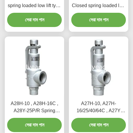
spring loaded low lift type
Closed spring loaded low
safety valve（A41Y）
lift type safety valve,
suitable for working
সেরা দাম পান
suitable for equipment
সেরা দাম পান
temperature 300degree
and pipeline
C.
A28H-10 , A28H-16C ,
A27H-10, A27H-
A28Y-25P/R Spring
16/25/40/64C , A27Y
loaded full lift safety valve
Spring loaded low lift
witha lever（A28H）
সেরা দাম পান
safety valve for
সেরা দাম পান
equipment and piping