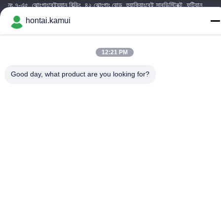
নং ৭-এ৫, ঝোংগাংবেইয়ুয়ান বিল্ডিং, ৪২ ঝোংগাং রোড, হুয়াকিয়াংবেই সাবডিস্ট্রিক্ট, ফুটিয়ান
জেলা, শেনজেন, চীন
hontai.kamui
কারখানার ঠিকানা
12:21 PM
টেলিফোন
86-755-82861683
Good day, what product are you looking for?
চীন ভালো মানের বৈদ্যুতিক ভালভ Actuator সরবরাহকারী.কপিরাইট © -2026 OUTER
ELECTRONIC TECHNOLOGY (HK) LIMITED . সব সত্ত্বসংরক্ষিত
গোপনীয়তা নীতি
|
সাইট ম্যাপ