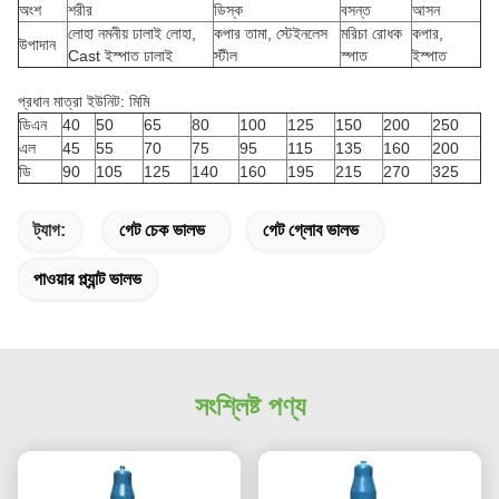
অংশ
শরীর
ডিস্ক
বসন্ত
আসন
লোহা নমনীয় ঢালাই লোহা,
কপার তামা, স্টেইনলেস
মরিচা রোধক
কপার,
উপাদান
Cast ইস্পাত ঢালাই
স্টীল
স্পাত
ইস্পাত
প্রধান মাত্রা ইউনিট: মিমি
ডিএন
40
50
65
80
100
125
150
200
250
এল
45
55
70
75
95
115
135
160
200
ডি
90
105
125
140
160
195
215
270
325
ট্যাগ:
গেট চেক ভালভ
গেট গ্লোব ভালভ
পাওয়ার প্ল্যান্ট ভালভ
সংশ্লিষ্ট পণ্য