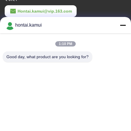
Hontai.kamui@vip.163.com
কাজের সময়
hontai.kamui
11:00-21:00
1:10 PM
আমাদের ঠিকানা
Good day, what product are you looking for?
কোম্পানির ঠিকানা
নং ৭-এ৫, ঝোংগাংবেইয়ুয়ান বিল্ডিং, ৪২ ঝোংগাং রোড, হুয়াকিয়াংবেই সাবডিস্ট্রিক্ট, ফুটিয়ান
জেলা, শেনজেন, চীন
কারখানার ঠিকানা
টেলিফোন
86-755-82861683