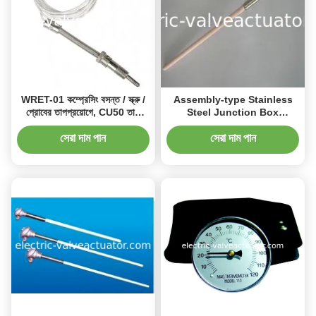
WRET-01 কম্প্রেসিং বসন্ত / স্ক্রু /
Assembly-type Stainless
প্রোবের তাপপ্রয়োগে, CU50 তাপ
Steel Junction Box
প্রতিরোধের
Thermocouple WRR2-131B
সেরা দাম পান
সেরা দাম পান