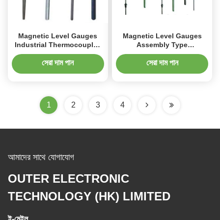
Magnetic Level Gauges
Magnetic Level Gauges
Industrial Thermocouples
Assembly Type
With Ceramic Protection
Thermocouple For
Casing
Measuring Temperature
সেরা দাম পান
সেরা দাম পান
WRR-121
1
2
3
4
আমাদের সাথে যোগাযোগ
OUTER ELECTRONIC
TECHNOLOGY (HK) LIMITED
ই-মেইল