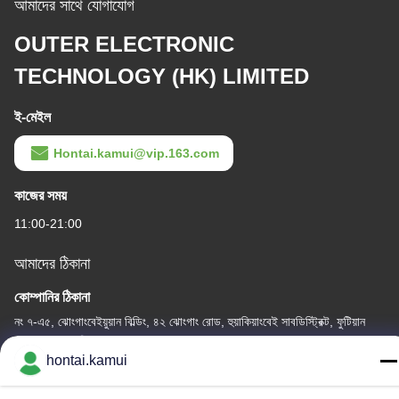
আমাদের সাথে যোগাযোগ
OUTER ELECTRONIC
TECHNOLOGY (HK) LIMITED
ই-মেইল
Hontai.kamui@vip.163.com
কাজের সময়
11:00-21:00
আমাদের ঠিকানা
কোম্পানির ঠিকানা
নং ৭-এ৫, ঝোংগাংবেইয়ুয়ান বিল্ডিং, ৪২ ঝোংগাং রোড, হুয়াকিয়াংবেই সাবডিস্ট্রিক্ট, ফুটিয়ান
জেলা, শেনজেন, চীন
hontai.kamui
কারখানার ঠিকানা