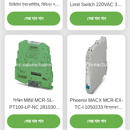
ডিজিটাল ট্যাকোমিটার, বিভিন্ন গতি
Limit Switch 220VAC 3A -
পরিমাপের জন্য উপযুক্ত
ইন্ডাস্ট্রিয়াল গ্রেডের ট্রাভেল লিমিটার
সেরা দাম পান
সেরা দাম পান
ফিনিক্স MINI MCR-SL-
Phoenix MACX MCR-EX-
PT100-LP-NC 2810308
TC-I 1050233 বিস্ফোরণ
যথার্থ তাপমাত্রা সেন্সর ট্রান্সমিটার
প্রতিরোধী তাপমাত্রা পরিমাপ
সেরা দাম পান
সেরা দাম পান
ট্রান্সমিটার