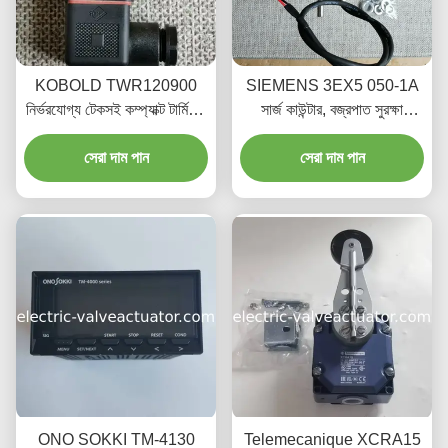
KOBOLD TWR120900
SIEMENS 3EX5 050-1A
নির্ভরযোগ্য টেকসই কম্প্যাক্ট টার্মিনাল
সার্জ কাউন্টার, বজ্রপাত সুরক্ষা
সুইচ শিল্প অটোমেশনের জন্য
ডিভাইস অ্যাকশন কাউন্টার, এসপিডি
সেরা দাম পান
সেরা দাম পান
কাউন্টার
ONO SOKKI TM-4130
Telemecanique XCRA15