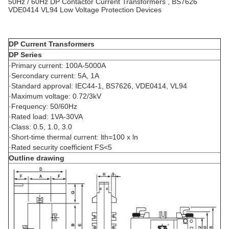
50Hz / 60Hz DP Contactor Current Transformers , BS7626
VDE0414 VL94 Low Voltage Protection Devices
DP Current Transformers
DP Series
·Primary current: 100A-5000A
·Sercondary current: 5A, 1A
·Standard approval: IEC44-1, BS7626, VDE0414, VL94
·Maximum voltage: 0.72/3kV
·Frequency: 50/60Hz
·Rated load: 1VA-30VA
·Class: 0.5, 1.0, 3.0
·Short-time thermal current: lth=100 x ln
·Rated security coefficient FS<5
Outline drawing