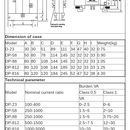
Dimension of case
Model
A
B
C
D
E
F
G
H
I
Weight(kg)
D-23
30
30
51
89
111
34
47
40
32
0.75
DP-58
50
80
78
114
145
32
32
32
33
0.90
DP-88
80
80
108
144
145
32
32
32
33
1.05
DP-812
80
120
108
144
185
32
32
33
33
1.25
DP-816
80
120
120
184
245
52
47
52
38
4.30
Technical parameter
Burden VA
Model
Nominal current ratio
Class:0,5
Class:1
VA
DP-23
100-400
0~2.5
0~6
DP-58
250-1000
1.5~5
2~10
DP-88
250-1000
1.5~5
3.75~20
DP-812
500-1500
2.5~7.5
12~30
DP-816
1000-5000
10~20
20~30