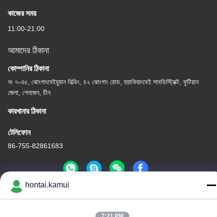
কাজের সময়
11:00-21:00
আমাদের ঠিকানা
কোম্পানির ঠিকানা
নং ৭-এ৫, ঝোংগাংবেইয়ুয়ান বিল্ডিং, ৪২ ঝোংগাং রোড, হুয়াকিয়াংবেই সাবডিস্ট্রিক্ট, ফুটিয়ান
জেলা, শেনজেন, চীন
কারখানার ঠিকানা
টেলিফোন
86-755-82861683
hontai.kamui
চীন ভালো মানের বৈদ্যুতিক ভালভ Actuator সরবরাহকারী.কপিরাইট © -2026 OUTER
ELECTRONIC TECHNOLOGY (HK) LIMITED . সব সত্ত্বসংরক্ষিত
7:21 PM