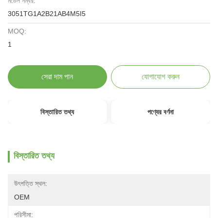
মডেল নম্বর:
3051TG1A2B21AB4M5I5
MOQ:
1
সেরা দাম পান
যোগাযোগ করুন
বিস্তারিত তথ্য
পণ্যের বর্ণনা
বিস্তারিত তথ্য
উৎপত্তি স্থল:
OEM
পরিসীমা: