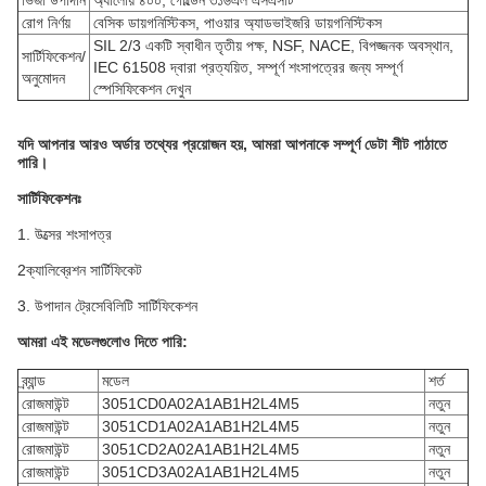
ভিজা উপাদান
অ্যালোয় ৪০০, গোল্ডেন ৩১৬এল এসএসটি
রোগ নির্ণয়
বেসিক ডায়গনিস্টিকস, পাওয়ার অ্যাডভাইজরি ডায়গনিস্টিকস
SIL 2/3 একটি স্বাধীন তৃতীয় পক্ষ, NSF, NACE, বিপজ্জনক অবস্থান,
সার্টিফিকেশন/
IEC 61508 দ্বারা প্রত্যয়িত, সম্পূর্ণ শংসাপত্রের জন্য সম্পূর্ণ
অনুমোদন
স্পেসিফিকেশন দেখুন
যদি আপনার আরও অর্ডার তথ্যের প্রয়োজন হয়, আমরা আপনাকে সম্পূর্ণ ডেটা শীট পাঠাতে
পারি।
সার্টিফিকেশনঃ
1. উত্সের শংসাপত্র
2ক্যালিব্রেশন সার্টিফিকেট
3. উপাদান ট্রেসেবিলিটি সার্টিফিকেশন
আমরা এই মডেলগুলোও দিতে পারি:
ব্র্যান্ড
মডেল
শর্ত
রোজমাউন্ট
3051CD0A02A1AB1H2L4M5
নতুন
রোজমাউন্ট
3051CD1A02A1AB1H2L4M5
নতুন
রোজমাউন্ট
3051CD2A02A1AB1H2L4M5
নতুন
রোজমাউন্ট
3051CD3A02A1AB1H2L4M5
নতুন