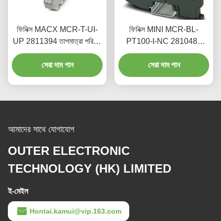
ফিনিক্স MACX MCR-T-UI-
ফিনিক্স MINI MCR-BL-
UP 2811394 তাপমাত্রা পরিমাপ
PT100-I-NC 2810489
মডিউল উচ্চ নির্ভুলতা আছে
PT100 তাপমাত্রা সেন্সর ট্রান্সমিটার
সেরা দাম পান
সেরা দাম পান
আমাদের সাথে যোগাযোগ
OUTER ELECTRONIC
TECHNOLOGY (HK) LIMITED
ই-মেইল
Hontai.kamui@vip.163.com