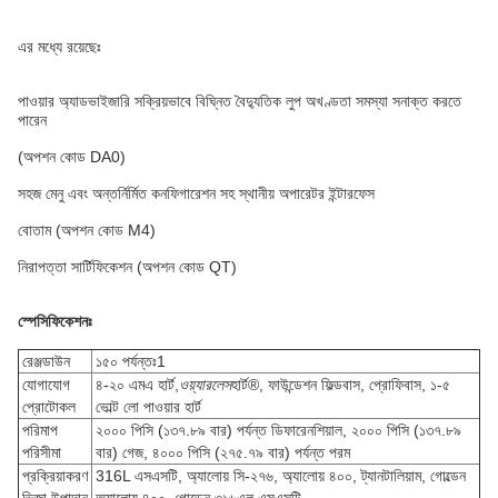
এর মধ্যে রয়েছেঃ
পাওয়ার অ্যাডভাইজারি সক্রিয়ভাবে বিঘ্নিত বৈদ্যুতিক লুপ অখণ্ডতা সমস্যা সনাক্ত করতে
পারেন
(অপশন কোড DA0)
সহজ মেনু এবং অন্তর্নির্মিত কনফিগারেশন সহ স্থানীয় অপারেটর ইন্টারফেস
বোতাম (অপশন কোড M4)
নিরাপত্তা সার্টিফিকেশন (অপশন কোড QT)
স্পেসিফিকেশনঃ
রেঞ্জডাউন
১৫০ পর্যন্তঃ1
যোগাযোগ
৪-২০ এমএ হার্ট,
ওয়্যারলেস
হার্ট®, ফাউন্ডেশন ফিল্ডবাস, প্রোফিবাস, ১-৫
প্রোটোকল
ভোল্ট লো পাওয়ার হার্ট
পরিমাপ
২০০০ পিসি (১৩৭.৮৯ বার) পর্যন্ত ডিফারেনশিয়াল, ২০০০ পিসি (১৩৭.৮৯
পরিসীমা
বার) গেজ, ৪০০০ পিসি (২৭৫.৭৯ বার) পর্যন্ত পরম
প্রক্রিয়াকরণ
316L এসএসটি, অ্যালোয় সি-২৭৬, অ্যালোয় ৪০০, ট্যানটালিয়াম, গোল্ডেন