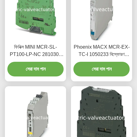
ফিনিক্স MINI MCR-SL-
Phoenix MACX MCR-EX-
PT100-LP-NC 2810308
TC-I 1050233 বিস্ফোরণ
যথার্থ তাপমাত্রা সেন্সর ট্রান্সমিটার
প্রতিরোধী তাপমাত্রা পরিমাপ
সেরা দাম পান
সেরা দাম পান
ট্রান্সমিটার