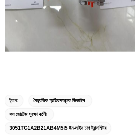
ট্যাগ:
বৈদ্যুতিক প্রতিরক্ষামূলক ডিভাইস
কম ভোল্টেজ সুরক্ষা বর্তনী
3051TG1A2B21AB4M5I5 ইন-লাইন চাপ ট্রান্সমিটার